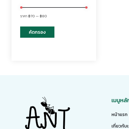
ราคา
฿70
—
฿80
คัดกรอง
เมนูหลั
หน้าแรก
เกี่ยวกับ