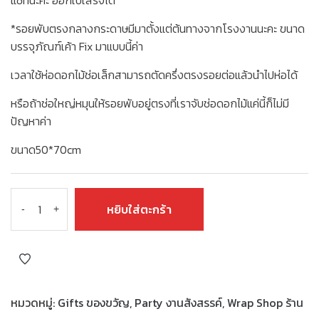
แชทนะคะ ออกใบเสร็จได้
*รอยพับตรงกลางกระดาษมีมาตั้งแต่ต้นทางจากโรงงานนะคะ ขนาด
บรรจุภัณฑ์เค้า Fix มาแบบนี้ค่า
เวลาใช้ห่อดอกไม้ช่อเล็กสามารถตัดครึ่งตรงรอยต่อแล้วนำไปห่อได้
หรือถ้าช่อใหญ่หมุนให้รอยพับอยู่ตรงที่เราจับช่อดอกไม้แค่นี้ก็ไม่มี
ปัญหาค่า
ขนาด50*70cm
หยิบใส่ตะกร้า
-
+
หมวดหมู่:
Gifts ของขวัญ
,
Party งานสังสรรค์
,
Wrap Shop ร้าน