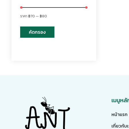
ราคา
฿70
—
฿80
คัดกรอง
เมนูหลั
หน้าแรก
เกี่ยวกับ